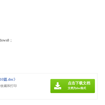
dows8；
篇.doc》
点击下载文档
便收藏和打印
文档为doc格式