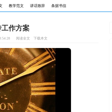
文
教学范文
讲话致辞
条据书信
传工作方案
:54:28
阅读全文
下载本文