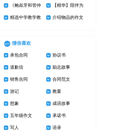
号大汇总50条
结范文汇编六篇
《鲍叔牙和管仲
【精华】陪伴为
的故事》读后感
精选中学教学教
话题作文十篇
介绍物品的作文
300字
学计划三篇
500字 计算器
猜你喜欢
承包合同
协议书
道歉信
励志故事
销售合同
合同范文
游记
教案
想象
成语故事
五年级作文
承诺书
写人
语录