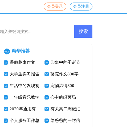
会员登录
会员注册
精华推荐
暑假趣事作文
印象中的圣诞节
大学生实习报告
_圣诞节的记忆
骆驼作文800字
生活中的发现初
作文600字
宠物温情800
中作文
一年级音乐教学
字，有关宠物的
心中的绿茵场
工作总结汇编七
2020年通用有
作文
有关高二周记汇
篇
凝聚力的企业口
个人服务工作总
编五篇
给爸爸的一封信