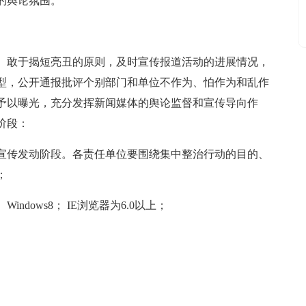
的舆论氛围。
、敢于揭短亮丑的原则，及时宣传报道活动的进展情况，
型，公开通报批评个别部门和单位不作为、怕作为和乱作
予以曝光，充分发挥新闻媒体的舆论监督和宣传导向作
阶段：
日），宣传发动阶段。各责任单位要围绕集中整治行动的目的、
；
Windows8； IE浏览器为6.0以上；