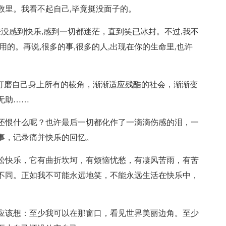
数里。我看不起自己,毕竟挺没面子的。
来没感到快乐,感到一切都迷茫，直到笑已冰封。不过,我不
的。再说,很多的事,很多的人,出现在你的生命里,也许
地打磨自己身上所有的棱角，渐渐适应残酷的社会，渐渐变
无助……
还恨什么呢？也许最后一切都化作了一滴滴伤感的泪，一
事，记录痛并快乐的回忆。
松快乐，它有曲折坎坷，有烦恼忧愁，有凄风苦雨，有苦
不同。正如我不可能永远地笑，不能永远生活在快乐中，
应该想：至少我可以在那窗口，看见世界美丽边角。至少