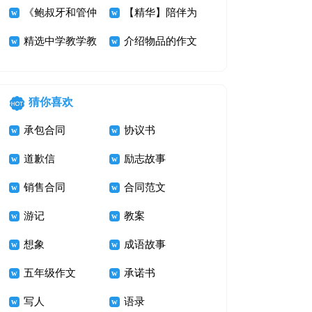
号大汇总50条
结范文汇编六篇
《鲍叔牙和管仲
【精华】陪伴为
的故事》读后感
精选中学教学教
话题作文十篇
介绍物品的作文
300字
学计划三篇
500字 计算器
猜你喜欢
承包合同
协议书
道歉信
励志故事
销售合同
合同范文
游记
教案
想象
成语故事
五年级作文
承诺书
写人
语录