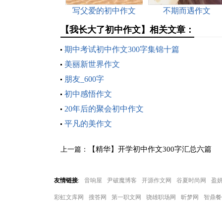
写父爱的初中作文
不期而遇作文
【我长大了初中作文】相关文章：
期中考试初中作文300字集锦十篇
美丽新世界作文
朋友_600字
初中感悟作文
20年后的聚会初中作文
平凡的美作文
【精华】开学初中作文300字汇总六篇
上一篇：
友情链接
:
音响屋
尹破魔博客
开源作文网
谷夏时尚网
盈
彩虹文库网
搜答网
第一职文网
骁雄职场网
昕梦网
智鼎餐