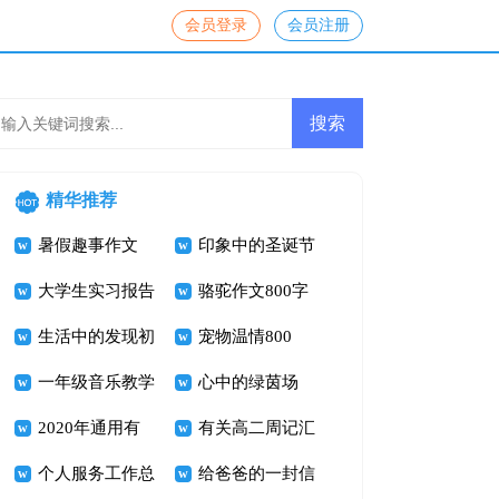
会员登录
会员注册
精华推荐
暑假趣事作文
印象中的圣诞节
大学生实习报告
_圣诞节的记忆
骆驼作文800字
生活中的发现初
作文600字
宠物温情800
中作文
一年级音乐教学
字，有关宠物的
心中的绿茵场
工作总结汇编七
2020年通用有
作文
有关高二周记汇
篇
凝聚力的企业口
个人服务工作总
编五篇
给爸爸的一封信