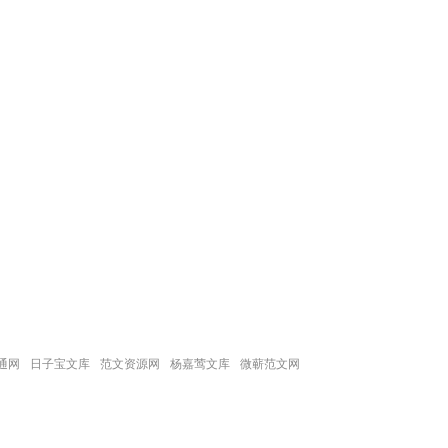
通网
日子宝文库
范文资源网
杨嘉莺文库
微蕲范文网