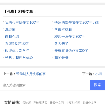
【孔雀】相关文章：
我的心里话作文100字
快乐的端午节作文200字：端
洗纱窗
午节的趣闻
学做丝袜花
自我介绍
校园一角作文300字
五D错觉艺术馆
冬天来了
欢迎你，新学年
美就在身边作文300字
爸爸，我想对你说
我的哥哥
上一篇：
帮助别人是快乐的事
下一篇：
小河
友情链接
:
音响屋
尹破魔博客
开源作文网
谷夏时尚网
盈妍作文网