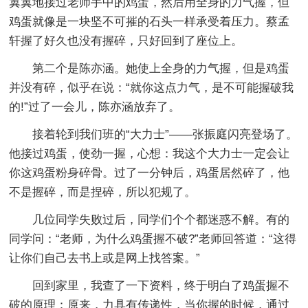
翼翼地接过老师手中的鸡蛋，然后用全身的力气握，但
鸡蛋就像是一块坚不可摧的石头一样承受着压力。蔡孟
轩握了好久也没有握碎，只好回到了座位上。
第二个是陈亦涵。她使上全身的力气握，但是鸡蛋
并没有碎，似乎在说：“就你这点力气，是不可能握破我
的!”过了一会儿，陈亦涵放弃了。
接着轮到我们班的“大力士”——张振庭闪亮登场了。
他接过鸡蛋，使劲一握，心想：我这个大力士一定会让
你这鸡蛋粉身碎骨。过了一分钟后，鸡蛋居然碎了，他
不是握碎，而是捏碎，所以犯规了。
几位同学失败过后，同学们个个都迷惑不解。有的
同学问：“老师，为什么鸡蛋握不破?”老师回答道：“这得
让你们自己去书上或是网上找答案。”
回到家里，我查了一下资料，终于明白了鸡蛋握不
破的原理：原来，力具有传递性，当你握的时候，通过