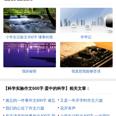
小学生记叙文300字 懂事的我
学琴记
我的秘密
我真想我能够坚强
【科学实验作文600字 蛋中的科学】相关文章：
难忘的一件事作文800字 难忘
又是一年开学时作文六篇
的露营
我们的心近了作文六篇
花开有声
有关读书的故事作文400字 我
小学生记叙文400字 一次窃玩