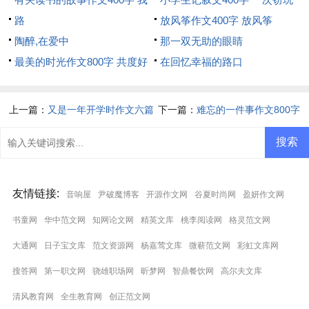
家的读书故事
路
经历
放风筝作文400字 放风筝
陶醉,在爱中
那一双无助的眼睛
最美的时光作文800字 共度好
在回忆幸福的路口
时光
上一篇：
又是一年开学时作文六篇
下一篇：
难忘的一件事作文800字
难忘的露营
友情链接
:
音响屋
尹破魔博客
开源作文网
谷夏时尚网
盈妍作文网
书童网
华中范文网
知网论文网
精英文库
桃李阅读网
格灵范文网
大通网
日子宝文库
范文资源网
杨嘉莺文库
微蕲范文网
彩虹文库网
搜答网
第一职文网
骁雄职场网
昕梦网
智鼎餐饮网
高尔夫文库
清风教育网
全生教育网
创正范文网