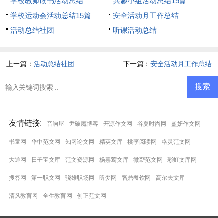
学校教师读书活动总结
兴趣小组活动总结15篇
学校运动会活动总结15篇
安全活动月工作总结
活动总结社团
听课活动总结
上一篇：
活动总结社团
下一篇：
安全活动月工作总结
友情链接
:
音响屋
尹破魔博客
开源作文网
谷夏时尚网
盈妍作文网
书童网
华中范文网
知网论文网
精英文库
桃李阅读网
格灵范文网
大通网
日子宝文库
范文资源网
杨嘉莺文库
微蕲范文网
彩虹文库网
搜答网
第一职文网
骁雄职场网
昕梦网
智鼎餐饮网
高尔夫文库
清风教育网
全生教育网
创正范文网