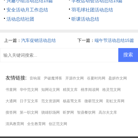
兴趣小组活动总结15篇
学校运动会活动总结15篇
安全活动月工作总结
羽毛球社团活动总结
活动总结社团
听课活动总结
上一篇：
汽车促销活动总结
下一篇：
端午节活动总结15篇
友情链接
:
音响屋
尹破魔博客
开源作文网
谷夏时尚网
盈妍作文网
书童网
华中范文网
知网论文网
精英文库
桃李阅读网
格灵范文网
大通网
日子宝文库
范文资源网
杨嘉莺文库
微蕲范文网
彩虹文库网
搜答网
第一职文网
骁雄职场网
昕梦网
智鼎餐饮网
高尔夫文库
清风教育网
全生教育网
创正范文网